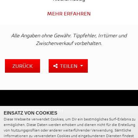
MEHR ERFAHREN
Alle Angaben ohne Gewähr. Tippfehler, Irrtümer und
Zwischenverkauf vorbehalten.
ZURÜCK
TEILEN
MOTO WARMUTH GMBH
EINSATZ VON COOKIES
Diese Webseite verwendet Cookies, um Dir ein bestmögliches Surf-Erlebnis zu
Dohnanyistraße 11
ermöglichen. Diese Daten werden erhoben und dienen nicht für die Erstellung
04103 Leipzig
von Nutzungsprofilen oder anderer weiterführender Verwendung. Sämtliche
Deutschland
Informationen zu verwendeten Cookies und eingebundenen Diensten findest