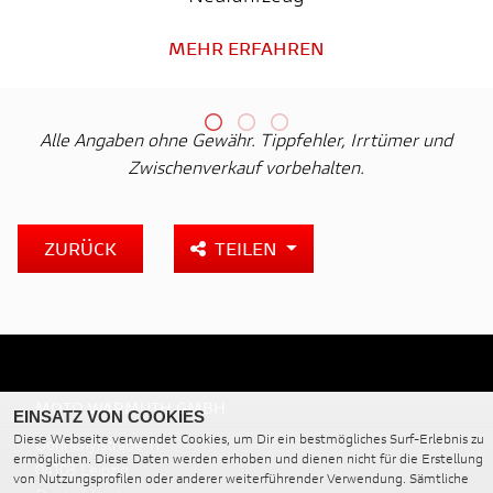
MEHR ERFAHREN
Alle Angaben ohne Gewähr. Tippfehler, Irrtümer und
Zwischenverkauf vorbehalten.
ZURÜCK
TEILEN
MOTO WARMUTH GMBH
EINSATZ VON COOKIES
Diese Webseite verwendet Cookies, um Dir ein bestmögliches Surf-Erlebnis zu
Dohnanyistraße 11
ermöglichen. Diese Daten werden erhoben und dienen nicht für die Erstellung
04103 Leipzig
von Nutzungsprofilen oder anderer weiterführender Verwendung. Sämtliche