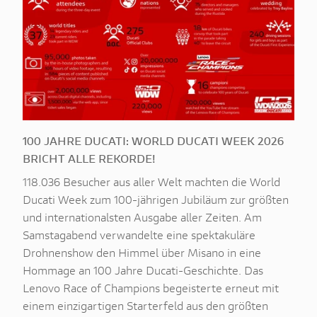
100 JAHRE DUCATI: WORLD DUCATI WEEK 2026
BRICHT ALLE REKORDE!
118.036 Besucher aus aller Welt machten die World
Ducati Week zum 100-jährigen Jubiläum zur größten
und internationalsten Ausgabe aller Zeiten. Am
Samstagabend verwandelte eine spektakuläre
Drohnenshow den Himmel über Misano in eine
Hommage an 100 Jahre Ducati-Geschichte. Das
Lenovo Race of Champions begeisterte erneut mit
einem einzigartigen Starterfeld aus den größten