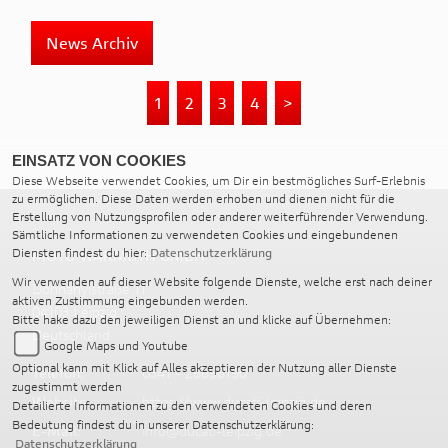
News Archiv
1
2
3
4
>
EINSATZ VON COOKIES
Diese Webseite verwendet Cookies, um Dir ein bestmögliches Surf-Erlebnis
zu ermöglichen. Diese Daten werden erhoben und dienen nicht für die
Erstellung von Nutzungsprofilen oder anderer weiterführender Verwendung.
Sämtliche Informationen zu verwendeten Cookies und eingebundenen
Diensten findest du hier:
Datenschutzerklärung
MOTO WARMUTH GMBH
Wir verwenden auf dieser Website folgende Dienste, welche erst nach deiner
Dohnanyistraße 11
aktiven Zustimmung eingebunden werden.
04103 Leipzig
Bitte hake dazu den jeweiligen Dienst an und klicke auf Übernehmen:
Deutschland
Google Maps und Youtube
Optional kann mit Klick auf Alles akzeptieren der Nutzung aller Dienste
Telefon:
0341 - 26696190
zugestimmt werden
Website:
https://www.ducati-leipzig.de
Detailierte Informationen zu den verwendeten Cookies und deren
Bedeutung findest du in unserer Datenschutzerklärung:
E-Mail:
info@ducati-leipzig.de
Datenschutzerklärung