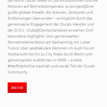
die World Ducati Week im Juli einzustimmen und die
Motoren auf Betriebstemperatur zu bringen|||Eine
große globale Parade, die Grenzen, Zeitzonen und
Entfernungen überwindet – ermöglicht durch das
gemeinsame Engagement der Ducati-Händler und
der D.O.C.-Clubs|||Deutschlandweit erwarten Dich
besondere Highlights: Vom gemeinsamen
Rennstreckenerlebnis am Sachsenring mit Lukas
Tulovic über spektakuläre Aktionen im Audi Forum
Neckarsulm bis hin zu City Rides durch Berlin und
gemeinsamen Ausfahrten in NRW – erlebe
#WeRideAsOne hautnah und werde Teil der Ducati
Community
MEHR