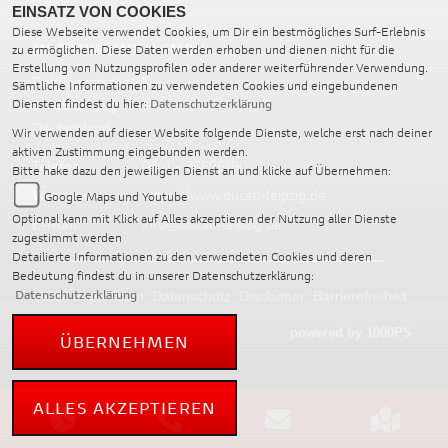
EINSATZ VON COOKIES
Diese Webseite verwendet Cookies, um Dir ein bestmögliches Surf-Erlebnis
MOTO WARMUTH GMBH
zu ermöglichen. Diese Daten werden erhoben und dienen nicht für die
Erstellung von Nutzungsprofilen oder anderer weiterführender Verwendung.
Dohnanyistraße 11
Sämtliche Informationen zu verwendeten Cookies und eingebundenen
04103 Leipzig
Diensten findest du hier:
Datenschutzerklärung
Deutschland
Wir verwenden auf dieser Website folgende Dienste, welche erst nach deiner
aktiven Zustimmung eingebunden werden.
Telefon:
0341 - 26696190
Bitte hake dazu den jeweiligen Dienst an und klicke auf Übernehmen:
Website:
https://www.ducati-leipzig.de
Google Maps und Youtube
Optional kann mit Klick auf Alles akzeptieren der Nutzung aller Dienste
E-Mail:
info@ducati-leipzig.de
zugestimmt werden
Detailierte Informationen zu den verwendeten Cookies und deren
Bedeutung findest du in unserer Datenschutzerklärung:
Datenschutzerklärung
AGB
Impressum
Datenschutz
Disclaimer
Barrierefreiheit
powered by 1000PS
ÜBERNEHMEN
ALLES AKZEPTIEREN